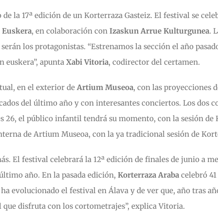
 la 17ª edición de un Korterraza Gasteiz. El festival se celeb
a Euskera
, en colaboración con
Izaskun Arrue Kulturgunea
. 
 serán los protagonistas. “Estrenamos la sección el año pasad
en euskera”, apunta
Xabi Vitoria
, codirector del certamen.
tual, en el exterior de
Artium Museoa
, con las proyecciones d
cados del último año y con interesantes conciertos. Los dos co
es 26, el público infantil tendrá su momento, con la sesión de
nterna de Artium Museoa, con la ya tradicional sesión de Kort
más. El festival celebrará la 12ª edición de finales de junio a 
último año. En la pasada edición,
Korterraza Araba
celebró 41
evolucionado el festival en Álava y de ver que, año tras año,
que disfruta con los cortometrajes”, explica Vitoria.