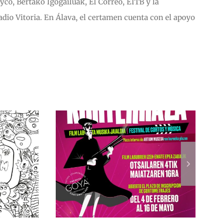
yco, Bertako Igogailuak, El Correo, EITB y la
io Vitoria. En Álava, el certamen cuenta con el apoyo
lazo de
12.000 personas
ón de
disfrutan con
es para
Korterraza 2025
 2026