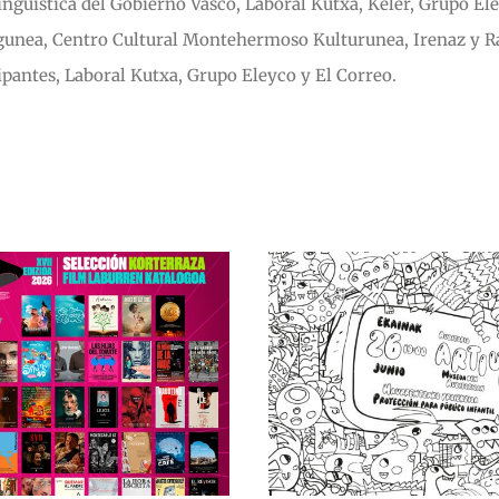
ingüística del Gobierno Vasco, Laboral Kutxa, Keler, Grupo Ele
unea, Centro Cultural Montehermoso Kulturunea, Irenaz y Rad
ipantes, Laboral Kutxa, Grupo Eleyco y El Correo.
Abierto el p
inscripci
Pinta en Familia
cortometraj
Korterraza