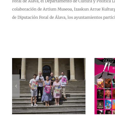
Foral de Álava, el Departamento de Cultura y Política L
colaboración de Artium Museoa, Izaskun Arrue Kulturg
de Diputación Foral de Álava, los ayuntamientos partic
Artículos relacionados
á
Selección de
37
cortometrajes
s
Korterraza 2026