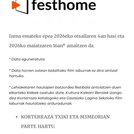
Izena emateko epea 2026eko otsailaren 4an hasi eta
2026ko maiatzaren 16an* amaitzen da.
* Data eguneratuta.
* Data horren ostean bidalitako film laburrak ez dira aintzat
hartuko.
* Lehiaketaren hautapen batzordea festibala antolatzen duen
elkarteko kideek osatuko dute, Kultura Kalean! Beraiek izango
dira Korterraza katalogoko eta Gasteizko Lagina Sekzioko film
laburrak hautatzeko arduradunak.
KORTERRAZA TXIKI ETA M3MEORIAN
PARTE HARTU.