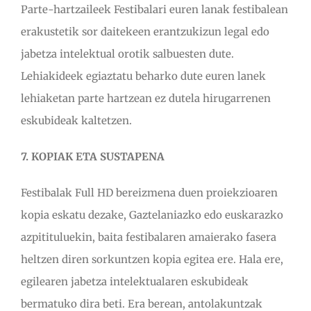
Parte-hartzaileek Festibalari euren lanak festibalean
erakustetik sor daitekeen erantzukizun legal edo
jabetza intelektual orotik salbuesten dute.
Lehiakideek egiaztatu beharko dute euren lanek
lehiaketan parte hartzean ez dutela hirugarrenen
eskubideak kaltetzen.
7. KOPIAK ETA SUSTAPENA
Festibalak Full HD bereizmena duen proiekzioaren
kopia eskatu dezake, Gaztelaniazko edo euskarazko
azpitituluekin, baita festibalaren amaierako fasera
heltzen diren sorkuntzen kopia egitea ere. Hala ere,
egilearen jabetza intelektualaren eskubideak
bermatuko dira beti. Era berean, antolakuntzak