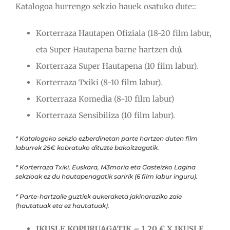
Katalogoa hurrengo sekzio hauek osatuko dute::
Korterraza Hautapen Ofiziala (18-20 film labur,
eta Super Hautapena barne hartzen du).
Korterraza Super Hautapena (10 film labur).
Korterraza Txiki (8-10 film labur).
Korterraza Komedia (8-10 film labur)
Korterraza Sensibiliza (10 film labur).
* Katalogoko sekzio ezberdinetan parte hartzen duten film
laburrek 25€ kobratuko dituzte bakoitzagatik.
* Korterraza Txiki, Euskara, M3moria eta Gasteizko Lagina
sekzioak ez du hautapenagatik saririk (6 film labur inguru).
* Parte-hartzaile guztiek aukeraketa jakinaraziko zaie
(hautatuak eta ez hautatuak).
IKUSLE KOPURUAGATIK – 1,20 € X IKUSLE