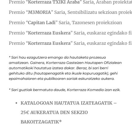
Premio “
Korterraza TXIKI Araba
” Saria,
Araban proiekt
Premio “
M3MORIA
” Saria,
Sentsibilizatu sekzioan proi
Premio “
Capitan Ladi
” Saria, Tazonesen proiekzioan
Premio “
Korterraza Euskera
” Saria,
euskaraz egindako f
Premio “
Korterraza Euskera
” Saria,
euskaraz egindako f
* Sari hau ezagutzera emango da hautaketa prozesua
amaitzean. Gainera, Korterraza Gasteizen Hautapen Ofizialean
automatikoki hautatua izatea dakar. Beraz, bi sari berri
gehituko ditu (hautapenagatik eta ikusle kopuruagatik), gehi
epaimahaiaren eta publikoaren sariak eskuratzeko aukera.
* Sari guztiak bermatuta daude, Korterraza Komedia izan ezik.
KATALOGOAN HAUTATUA IZATEAGATIK –
25€ AUKERATUA DEN SEKZIO
BAKOITZAGATIK*