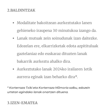
2.BALDINTZAK
Modalitate bakoitzean aurkeztutako lanen
gehieneko iraupena 30 minutukoa izango da.
Lanak mutuak zein soinudunak izan daitezke.
Edozelan ere, elkarrizketak edota azpitituluak
gaztelaniaz edo euskaraz dituzten lanak
bakarrik aurkeztu ahalko dira.
Aurkeztutako lanak 2024ko irailaren 1etik
aurrera eginak izan beharko dira*.
* Korterraza Txiki eta Korterraza M3moria salbu, edozein
urtetan egindako lanak onartzen dituena.
3.IZEN-EMATEA