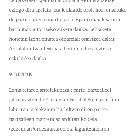
Lehiaketako Epaimahai ofizialarekin erabakiak
ezingo dira apelatu, eta lehiakide orok hori onartuko
du parte hartzea onartu badu. Epaimahaiak sariren
bat hutsik aitortzeko aukera dauka. Lehiaketa
honetan izena ematea oinarriak onartzea dakar.
Antolakuntzak festibala bertan behera uzteko
eskubidea dauka.
9. DIETAK
Lehiaketaren antolakuntzak parte-hartzaileei
jakinarazten die Gasteizko Festibaleko euren film
laburren proiekziora hurbiltzen diren parte-
hartzaileen mantenuaz arduratuko dela
(zuzendari/ordezkariaren eta laguntzailearen