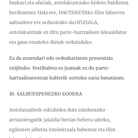
bazkari eta afariak, antolakuntzako kideen baldintza
berdinetan). Hala ere, HAUTAKETAko film laburren
saltzaileez ere arduratuko da.OFIZIALA,
antolakuntzak ez ditu parte-hartzaileen lekualdatze
eta gaua emateko dietak ordainduko.
Ez da zuzendari edo ordezkariaren presentzia
exijituko. Festibalera ez joateak ez du parte-
hartzailearentzat kalterik sortuko saria banatzean.
10. SALBUESPENEZKO EGOERA
Antolatzaileek eskubidea dute ezinbesteko
arrazoiengatik jaialdia bertan behera uzteko,
egilearen jabetza intelektuala babestuz eta film