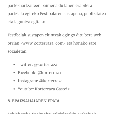
parte-hartzaileen baimena du lanen erabilera
partziala egiteko Festibalaren sustapena, publizitatea
eta laguntza egiteko.
Festibalak sustapen ekintzak egingo ditu bere web
orrian -www.korterraza. com- eta honako sare
sozialetan:
Twitter: @korterraza
Facebook: @korterraza
Instagram: @korterraza
Youtube: Korterraza Gasteiz
8. EPAIMAHAIAREN EPAIA