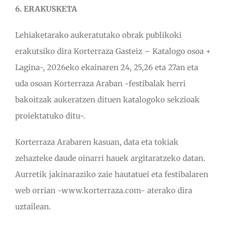
6. ERAKUSKETA
Lehiaketarako aukeratutako obrak publikoki
erakutsiko dira Korterraza Gasteiz – Katalogo osoa +
Lagina-, 2026eko ekainaren 24, 25,26 eta 27an eta
uda osoan Korterraza Araban -festibalak herri
bakoitzak aukeratzen dituen katalogoko sekzioak
proiektatuko ditu-.
Korterraza Arabaren kasuan, data eta tokiak
zehazteke daude oinarri hauek argitaratzeko datan.
Aurretik jakinaraziko zaie hautatuei eta festibalaren
web orrian -www.korterraza.com- aterako dira
uztailean.