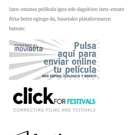
Izen-ematea pelikula igoz edo dagokion izen-emate
fitxa betez egingo da, hauetako plataformaren
batean: