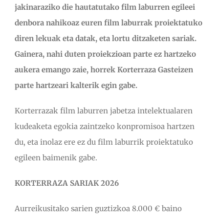
jakinaraziko die hautatutako film laburren egileei
denbora nahikoaz euren film laburrak proiektatuko
diren lekuak eta datak, eta lortu ditzaketen sariak.
Gainera, nahi duten proiekzioan parte ez hartzeko
aukera emango zaie, horrek Korterraza Gasteizen
parte hartzeari kalterik egin gabe.
Korterrazak film laburren jabetza intelektualaren
kudeaketa egokia zaintzeko konpromisoa hartzen
du, eta inolaz ere ez du film laburrik proiektatuko
egileen baimenik gabe.
KORTERRAZA SARIAK 2026
Aurreikusitako sarien guztizkoa 8.000 € baino