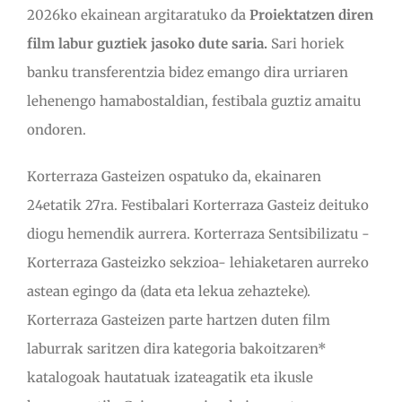
2026ko ekainean argitaratuko da
Proiektatzen diren
film labur guztiek jasoko dute saria.
Sari horiek
banku transferentzia bidez emango dira urriaren
lehenengo hamabostaldian, festibala guztiz amaitu
ondoren.
Korterraza Gasteizen ospatuko da, ekainaren
24etatik 27ra. Festibalari Korterraza Gasteiz deituko
diogu hemendik aurrera. Korterraza Sentsibilizatu -
Korterraza Gasteizko sekzioa- lehiaketaren aurreko
astean egingo da (data eta lekua zehazteke).
Korterraza Gasteizen parte hartzen duten film
laburrak saritzen dira kategoria bakoitzaren*
katalogoak hautatuak izateagatik eta ikusle