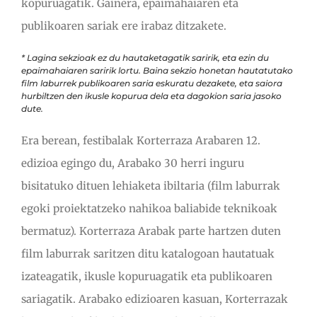
kopuruagatik. Gainera, epaimahaiaren eta
publikoaren sariak ere irabaz ditzakete.
* Lagina sekzioak ez du hautaketagatik saririk, eta ezin du
epaimahaiaren saririk lortu. Baina sekzio honetan hautatutako
film laburrek publikoaren saria eskuratu dezakete, eta saiora
hurbiltzen den ikusle kopurua dela eta dagokion saria jasoko
dute.
Era berean, festibalak Korterraza Arabaren 12.
edizioa egingo du, Arabako 30 herri inguru
bisitatuko dituen lehiaketa ibiltaria (film laburrak
egoki proiektatzeko nahikoa baliabide teknikoak
bermatuz). Korterraza Arabak parte hartzen duten
film laburrak saritzen ditu katalogoan hautatuak
izateagatik, ikusle kopuruagatik eta publikoaren
sariagatik. Arabako edizioaren kasuan, Korterrazak