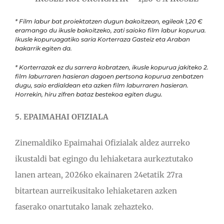
* Film labur bat proiektatzen dugun bakoitzean, egileak 1,20 €
eramango du ikusle bakoitzeko, zati saioko film labur kopurua.
Ikusle kopuruagatiko saria Korterraza Gasteiz eta Araban
bakarrik egiten da.
* Korterrazak ez du sarrera kobratzen, ikusle kopurua jakiteko 2.
film laburraren hasieran dagoen pertsona kopurua zenbatzen
dugu, saio erdialdean eta azken film laburraren hasieran.
Horrekin, hiru zifren bataz bestekoa egiten dugu.
5. EPAIMAHAI OFIZIALA
Zinemaldiko Epaimahai Ofizialak aldez aurreko
ikustaldi bat egingo du lehiaketara aurkeztutako
lanen artean, 2026ko ekainaren 24etatik 27ra
bitartean aurreikusitako lehiaketaren azken
faserako onartutako lanak zehazteko.