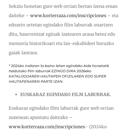
Sekzio honetan gure web orrian bertan izena eman
daiteke –
www.korterraza.com/inscripciones
– eta
edozein urtetan egindako film laburrak onartzen
ditu, haurrentzat eginak izatearen araua betez edo
memoria historikoari eta lan-eskubideei buruzko
gaiak lantzea.
* 2024ko irailaren 1a baino lehen egindako bide honetatik
heldutako film laburrak EZINGO DIRA 2026eko
KATALOGOAREN HAUTAPEN OFIZILAREN EDO SUPER
HAUTAPENAREN PARTE IZAN.
EUSKARAZ EGINDAKO FILM LABURRAK.
Euskaraz egindako film laburrak gure web orrian
zuzenean apuntatu daitezke –
www.korterraza.com/inscripciones
– (2024ko