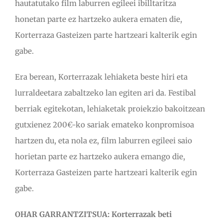
hautatutako film laburren egileei ibilltaritza
honetan parte ez hartzeko aukera ematen die,
Korterraza Gasteizen parte hartzeari kalterik egin
gabe.
Era berean, Korterrazak lehiaketa beste hiri eta
lurraldeetara zabaltzeko lan egiten ari da. Festibal
berriak egitekotan, lehiaketak proiekzio bakoitzean
gutxienez 200€-ko sariak emateko konpromisoa
hartzen du, eta nola ez, film laburren egileei saio
horietan parte ez hartzeko aukera emango die,
Korterraza Gasteizen parte hartzeari kalterik egin
gabe.
OHAR GARRANTZITSUA: Korterrazak beti