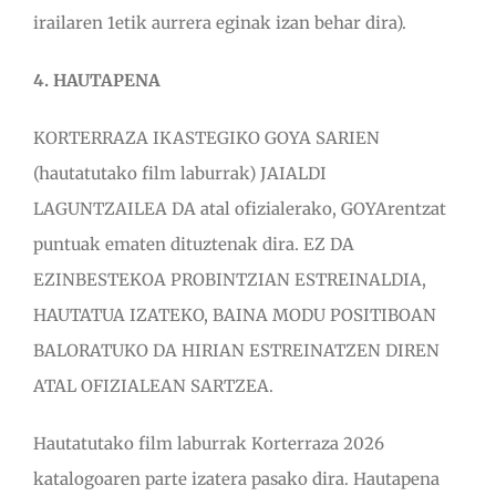
irailaren 1etik aurrera eginak izan behar dira).
4. HAUTAPENA
KORTERRAZA IKASTEGIKO GOYA SARIEN
(hautatutako film laburrak) JAIALDI
LAGUNTZAILEA DA atal ofizialerako, GOYArentzat
puntuak ematen dituztenak dira. EZ DA
EZINBESTEKOA PROBINTZIAN ESTREINALDIA,
HAUTATUA IZATEKO, BAINA MODU POSITIBOAN
BALORATUKO DA HIRIAN ESTREINATZEN DIREN
ATAL OFIZIALEAN SARTZEA.
Hautatutako film laburrak Korterraza 2026
katalogoaren parte izatera pasako dira. Hautapena