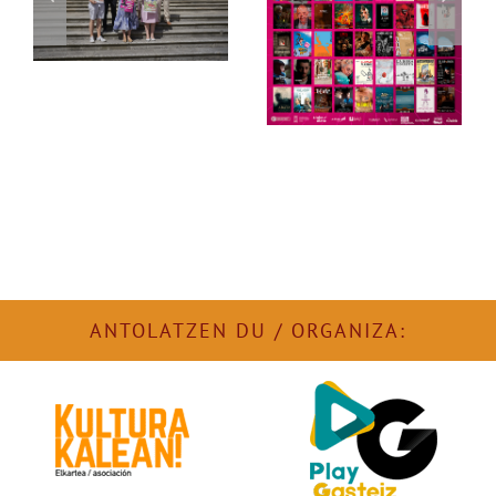
Korterraza
s
Familia
2026
ANTOLATZEN DU / ORGANIZA: