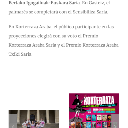
Bertako Igogailuak-Euskara Saria
. En Gasteiz, el
palmarés se completará con el Sensibiliza Saria.
En Korterraza Araba, el público participante en las
proyecciones elegirá con su voto el Premio
Korterraza Araba Saria y el Premio Korterraza Araba
Txiki Saria.
Artículos relacionados
6
Selección de
s
cortometrajes
Pinta en