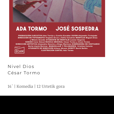
Nivel Dios
César Tormo
14´ | Komedia | 12 Urtetik gora