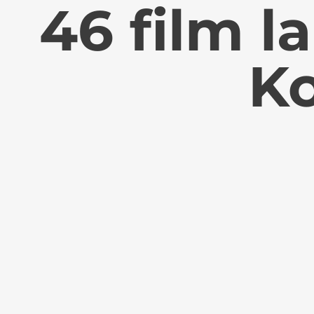
46 film l
Ko