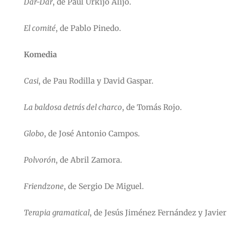
Dar-Dar
, de Paul Urkijo Alijo.
El comité
, de Pablo Pinedo.
Komedia
Casi
, de Pau Rodilla y David Gaspar.
La baldosa detrás del charco
, de Tomás Rojo.
Globo
, de José Antonio Campos.
Polvorón
, de Abril Zamora.
Friendzone
, de Sergio De Miguel.
Terapia gramatical
, de Jesús Jiménez Fernández y Javier