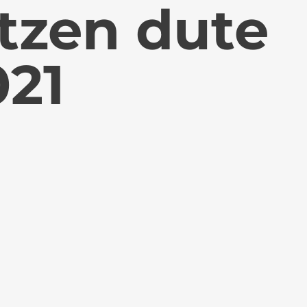
atzen dute
021