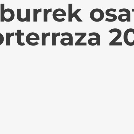
aburrek os
rterraza 2