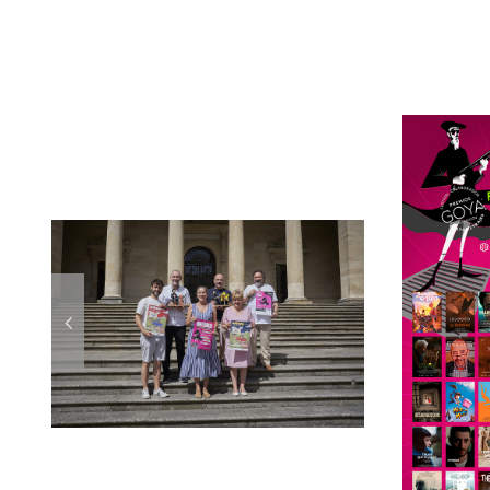
Artículos relacionados
á
Selección de
37
cortometrajes
s
Korterraza 2026