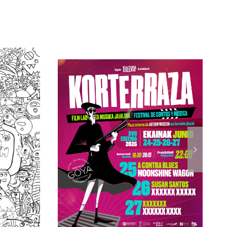
Abierto el plazo de
Gasteiz
inscripción de
rará del
cortometrajes para
 junio
Korterraza 2026