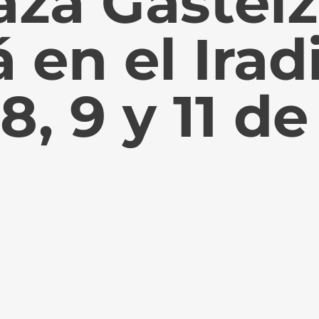
aza Gasteiz
á en el Irad
 8, 9 y 11 de