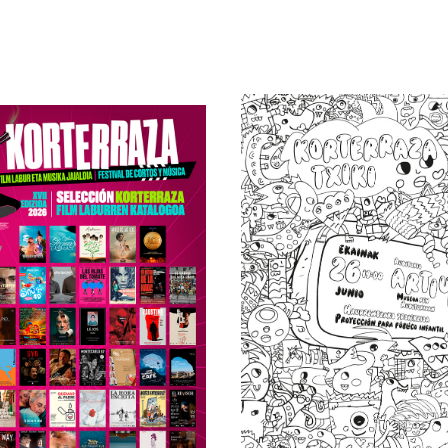
Korterraza 
Pinta en Familia
2026 se celeb
24 al 27 de