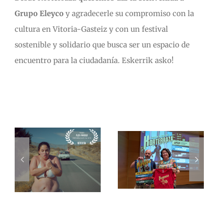
Grupo Eleyco
y agradecerle su compromiso con la
cultura en Vitoria-Gasteiz y con un festival
sostenible y solidario que busca ser un espacio de
encuentro para la ciudadanía. Eskerrik asko!
Artículos relacionados
e
Llega la 10ª
edición de
Korterraza
x
Gasteiz con
a
38
Descárgate
cortometrajes
el folleto
y 6
Korterraza
9
conciertos
Gasteiz 2019