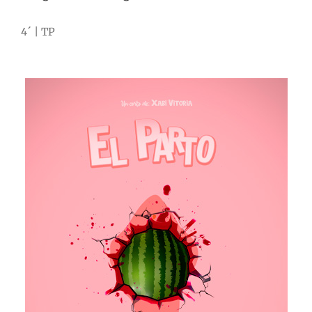
4´ | TP